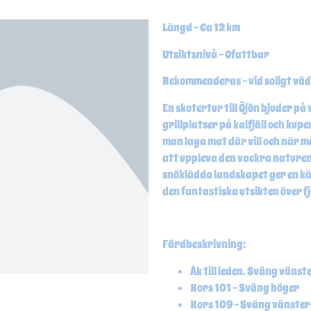
Längd – Ca 12 km
Utsiktsnivå – Ofattbar
Rekommenderas – vid soligt vä
En skotertur till Öjön bjuder p
grillplatser på kalfjäll och kup
man laga mat där vill och när ma
att uppleva den vackra naturen 
snöklädda landskapet ger en kä
den fantastiska utsikten över fj
Färdbeskrivning:
Åk till leden. Sväng vänst
Kors 101 – Sväng höger
Kors 109 – Sväng vänster