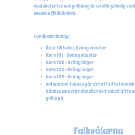
med skotertur och grillning är en oförglömlig uppl
svenska fjällvärlden.
Färdbeskrivning:
Åk ut till leden. Sväng vänster
Kors 101 – Sväng vänster
Kors 102 – Sväng höger
Kors 103 – Sväng höger
Kors 104 – Sväng höger
väl uppe på toppen går det att sitta i vind
bänken som står där eller helt enkelt hitta e
grilla på.
Falkvålarna