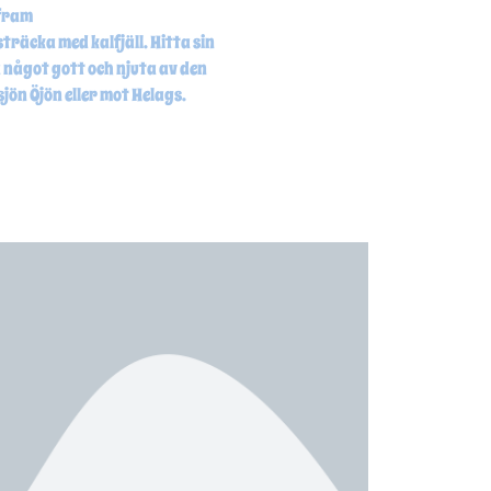
 fram
sträcka med kalfjäll. Hitta sin
a något gott och njuta av den
jön Öjön eller mot Helags.