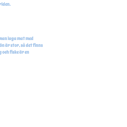
ärlden.
n man laga mat med
ön är stor, så det finns
 och fiske är en