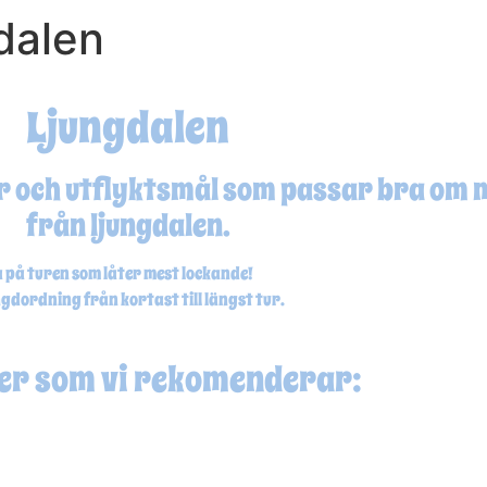
dalen
Ljungdalen
er och utflyktsmål som passar bra om
från ljungdalen.
om låter mest lockande! D
gdordning från kortast till längst tur.
er som vi rekomenderar: