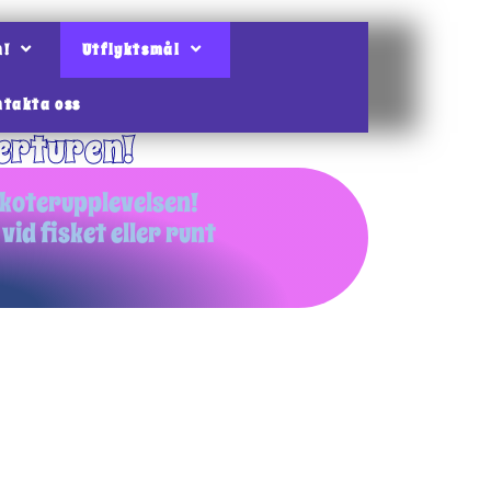
n!
Utflyktsmål
ntakta oss
erturen!
skoterupplevelsen!
 vid fisket eller runt