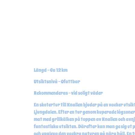
Längd – Ca 12 km
Utsiktsnivå – Ofattbar
Rekommenderas – vid soligt väder
En skotertur till Knallen bjuder på en vacker utsik
Ljungdalen. Efter en tur genom kuperade lågzone
mat med grillkälken på toppen av Knallen och avn
fantastiska utsikten. Därefter kan man ge sig ut 
och uppleva den vackra naturen på nära håll. En tu