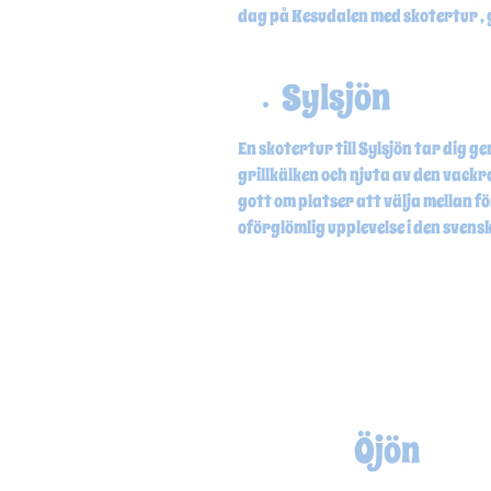
dag på Kesudalen med skotertur , g
Sylsjön
En skotertur till Sylsjön tar dig
grillkälken och njuta av den vackra
gott om platser att välja mellan fö
oförglömlig upplevelse i den svens
Öjön