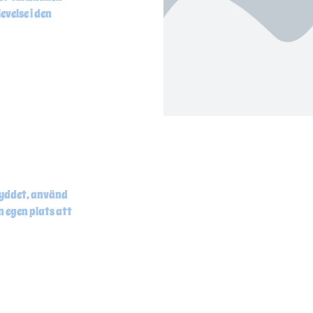
evelse i den
skyddet, använd
n egen plats att