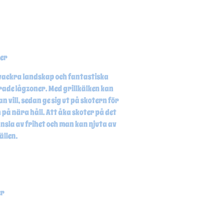
der
å vackra landskap och fantastiska
erade lågzoner. Med grillkälken kan
n vill, sedan ge sig ut på skotern för
på nära håll. Att åka skoter på det
nsla av frihet och man kan njuta av
ällen.
er