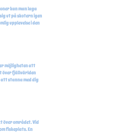
gzoner kan man laga
sig ut på skotern igen
mlig upplevelse i den
der möjligheten att
t över fjällvärlden
r att stanna med dig
kt över området. Vid
om fiskeplats. En