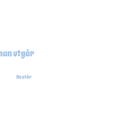
 man utgår
e står