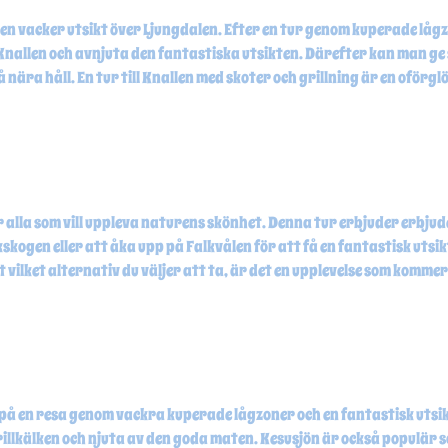
å en vacker utsikt över Ljungdalen. Efter en tur genom kuperade lå
nallen och avnjuta den fantastiska utsikten. Därefter kan man ge 
ära håll. En tur till Knallen med skoter och grillning är en oförglö
ör alla som vill uppleva naturens skönhet. Denna tur erbjuder erbju
kogen eller att åka upp på Falkvålen för att få en fantastisk utsik
t vilket alternativ du väljer att ta, är det en upplevelse som komme
r på en resa genom vackra kuperade lågzoner och en fantastisk utsi
lkälken och njuta av den goda maten. Kesusjön är också populär s