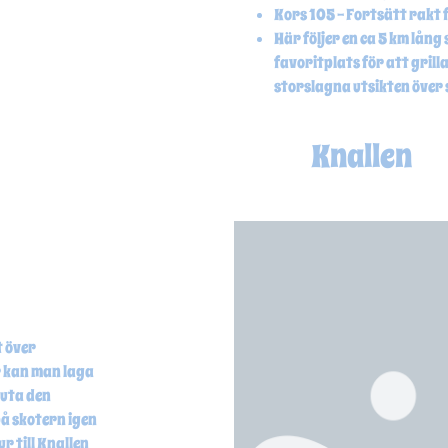
Kors 105 – Fortsätt rakt
Här följer en ca 5 km lång 
favoritplats för att grill
storslagna utsikten över s
Knallen
t över
r kan man laga
juta den
på skotern igen
r till Knallen