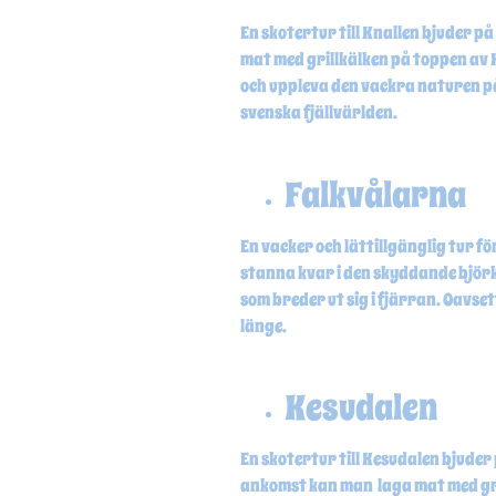
En skotertur till Knallen bjuder p
mat med grillkälken på toppen av K
och uppleva den vackra naturen på n
svenska fjällvärlden.
Falkvålarna
En vacker och lättillgänglig tur f
stanna kvar i den skyddande björks
som breder ut sig i fjärran. Oavset
länge.
Kesudalen
En skotertur till Kesudalen bjude
ankomst kan man laga mat med gril