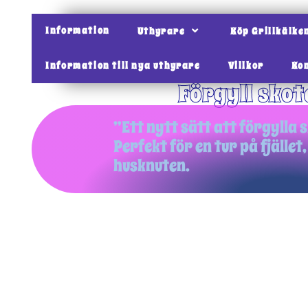
Information
Uthyrare
Köp Grillkälke
Information till nya uthyrare
Villkor
Ko
Förgyll skot
”Ett nytt sätt att förgylla 
Perfekt för en tur på fjället,
husknuten.