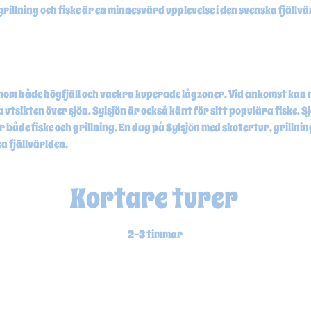
rillning och fiske är en minnesvärd upplevelse i den svenska fjällv
 genom både högfjäll och vackra kuperade lågzoner. Vid ankomst ka
 utsikten över sjön. Sylsjön är också känt för sitt populära fiske. Sj
r både fiske och grillning. En dag på Sylsjön med skotertur, grillning
ka fjällvärlden.
Kortare turer
2-3 timmar