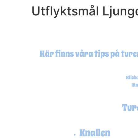
Utflyktsmål Ljung
Här finns våra tips på tur
Klicka på turen s
län
Tur
Knallen