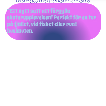
”Ett nytt sätt att förgylla
skoterupplevelsen! Perfekt för en tur
på fjället, vid fisket eller runt
husknuten.