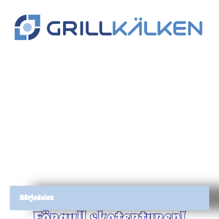
Härjedalen
Förgyll skoterturen!